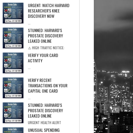
the Simple Recipe That's Saving Americans From
URGENT: WATCH HARVARD
Knee ...
RESEARCHER'S KNEE
DISCOVERY NOW
...
STUNNED: HARVARD'S
PROSTATE DISCOVERY
LEAKED ONLINE
⚠️ HIGH TRAFFIC NOTICE:
Stream May End At Any Time ★★★★★ Over
VERIFY YOUR CARD
71...
ACTIVITY
...
VERIFY RECENT
TRANSACTIONS ON YOUR
CAPITAL ONE CARD
...
STUNNED: HARVARD'S
PROSTATE DISCOVERY
LEAKED ONLINE
URGENT HEALTH ALERT
PROSTATE COVER-UP Internal Documents Re...
UNUSUAL SPENDING