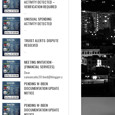
ACTIVITY DETECTED –
VERIFICATION REQUIRED
...
UNUSUAL SPENDING
ACTIVITY DETECTED
...
TRUIST ALERTS: DISPUTE
RESOLVED
...
MEETING INVITATION -
{FINANCIAL SERVICES}
Dear
samancabs20.feed@blogger.c
om,I hope you're having a good day.I'm Ebrahi...
PENDING W-8BEN
DOCUMENTATION UPDATE
NOTICE
...
PENDING W-8BEN
DOCUMENTATION UPDATE
NOTICE