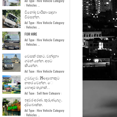
Ad Type : Hire Vehicle Category
: Vehicles ...
විනෝද චාරිකා සඳහා
විමසන්න.
Ad Type : Hire Vehicle Category
: Vehicles ...
FOR HIRE
Ad Type : Hire Vehicle Category
: Vehicles ...
වෙසක් එකට. වන්දනා
ගමන් යන්න. අපට
කියන්න.
Ad Type : Hire Vehicle Category
: Vehicles ...
උඩවලව. 25දෙනෙකුට
නතර වෙන්න. ෙ
හොඳම තැනක්. .
Ad Type : Sell Item Category :
Home and Garde...
ඉඳුවර අරණ. කුරුණෑගල.
දම්බොක්ක.
Ad Type : Hire Vehicle Category
: Vehicles ...