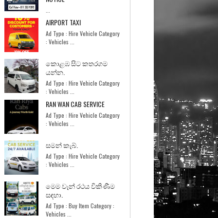
...
AIRPORT TAXI
Ad Type : Hire Vehicle Category
: Vehicles ...
කොළඹ සිට කතරගම
යන්න.
Ad Type : Hire Vehicle Category
: Vehicles ...
RAN WAN CAB SERVICE
Ad Type : Hire Vehicle Category
: Vehicles ...
සමන් කැබ්.
Ad Type : Hire Vehicle Category
: Vehicles ...
මෙම වෑන් රථය විකිණීම
සඳහා.
Ad Type : Buy Item Category :
Vehicles ...