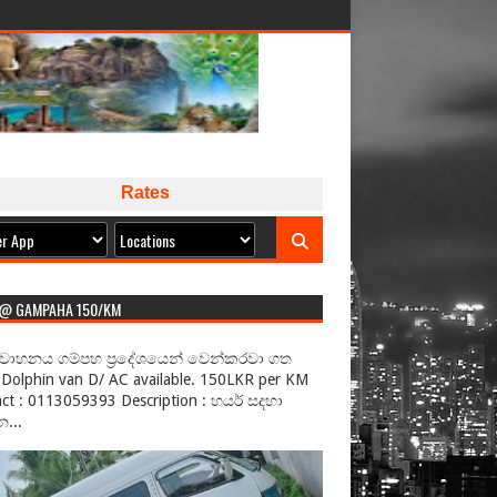
Rates
 @ GAMPAHA 150/KM
වාහනය ගම්පහ ප්‍රදේශයෙන් වෙන්කරවා ගත
Dolphin van D/ AC available. 150LKR per KM
ct : 0113059393 Description : හයර් සදහා
...