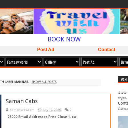
WELCOME TO
SAMAN CABS
BOOK NOW
ISLAND WIDE SERVICE
Post Ad
Contact
PACKAGES AVAILABLE
ඔබට අවශ්‍ය කාර් ලොරි බස් අඩුම මිලට අපෙන් !
VAN
TH LABEL
MANNAR
.
SHOW ALL POSTS
මෙම 
හැක. 
Saman Cabs
Conta
විමසන
samancabs.com
July 17, 2020
0
25000 Email Addresses Free Close 1. ca-
tech@dps.centrin.net.id 2.
trinanda_lestyowati@telkomsel.co.id 3.