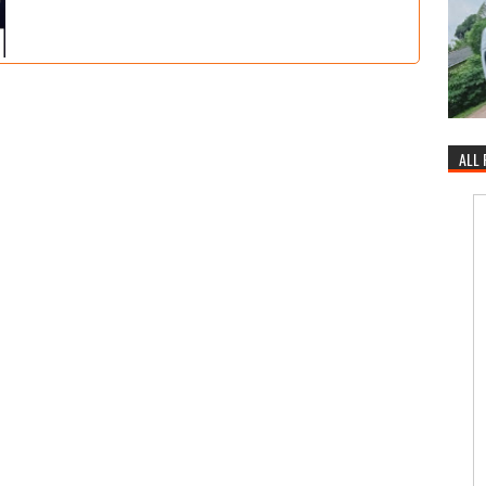
asst_dos@astonrasuna.com 4...
ALL