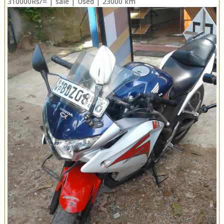
310000Rs/= | sale | Used | 23000 km