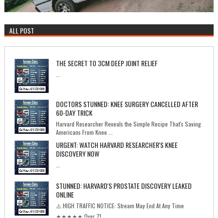
ALL POST
THE SECRET TO 3CM DEEP JOINT RELIEF
...
DOCTORS STUNNED: KNEE SURGERY CANCELLED AFTER
60-DAY TRICK
Harvard Researcher Reveals the Simple Recipe That's Saving
Americans From Knee ...
URGENT: WATCH HARVARD RESEARCHER'S KNEE
DISCOVERY NOW
...
STUNNED: HARVARD'S PROSTATE DISCOVERY LEAKED
ONLINE
⚠️ HIGH TRAFFIC NOTICE: Stream May End At Any Time
★★★★★ Over 71...