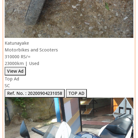
Katunayake
Motorbikes and Scooters
310000 RS/=
23000km | Used
View Ad
Top Ad
SC
Ref. No. : 20200904231058
TOP AD