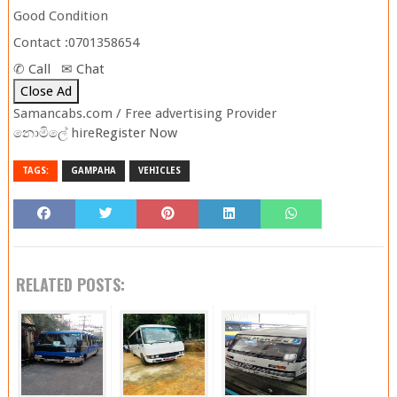
Good Condition
Contact :
0701358654
✆ Call
✉ Chat
Close Ad
Samancabs.com / Free advertising Provider
නොමිලේ hire
Register Now
TAGS:
GAMPAHA
VEHICLES
RELATED POSTS: