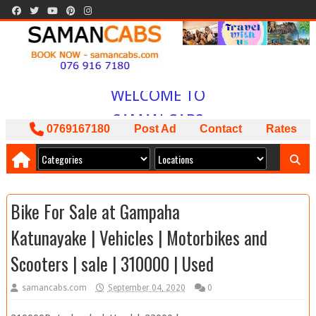
WELCOME TO
SAMAN CABS
0769167180
Post Ad
Contact
Rates
BOOK NOW
ISLAND WIDE SERVICE
PACKAGES AVAILABLE
Bike For Sale at Gampaha
ඔබට අවශ්‍ය කාර් ලොරි බස් අඩුම මිලට
Katunayake | Vehicles | Motorbikes and
අපෙන් !
Scooters | sale | 310000 | Used
samancabs.com
September 04, 2020
0