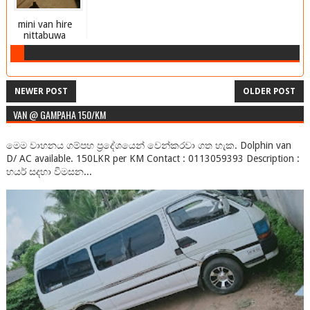
mini van hire
nittabuwa
NEWER POST
OLDER POST
VAN @ GAMPAHA 150/KM
මෙම වාහනය ගම්පහ ප්‍රදේශයෙන් වෙන්කරවා ගත හැක. Dolphin van
D/ AC available. 150LKR per KM Contact : 0113059393 Description :
හයර් සදහා විමසන...