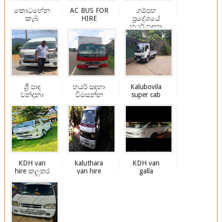
කොටහේන
AC BUS FOR
ගම්පහ
කැබ්
HIRE
ප්‍රදේශයේ
හයර් සදහා
විමසන්න
ශ්‍රී පාද
හයර් සදහා
Kalubovila
වන්දනා
විමසන්න
super cab
KDH van
kaluthara
KDH van
hire කලුතර
van hire
galla