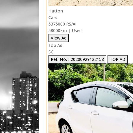
Hatton
Cars
5375000 RS/=
58000km | Used
View Ad
Top Ad
SC
Ref. No. : 20200929122158
TOP AD