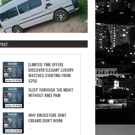
 POST
[LIMITED TIME OFFER]
DISCOVER ELEGANT LUXURY
WATCHES STARTING FROM
$250
Luxury Timepieces Co...
SLEEP THROUGH THE NIGHT
WITHOUT KNEE PAIN
...
WHY DRUGSTORE JOINT
CREAMS DON'T WORK
...