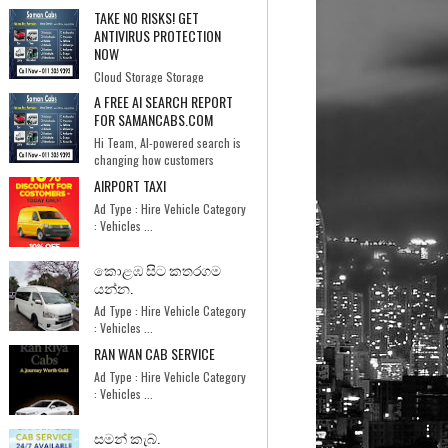
TAKE NO RISKS! GET
ANTIVIRUS PROTECTION
NOW
Cloud Storage Storage
Notification ...
A FREE AI SEARCH REPORT
FOR SAMANCABS.COM
Hi Team, AI-powered search is
changing how customers
discover businesses. I too...
AIRPORT TAXI
Ad Type : Hire Vehicle Category
: Vehicles ...
කොළඹ සිට කතරගම
යන්න.
Ad Type : Hire Vehicle Category
: Vehicles ...
RAN WAN CAB SERVICE
Ad Type : Hire Vehicle Category
: Vehicles ...
සමන් කැබ්.