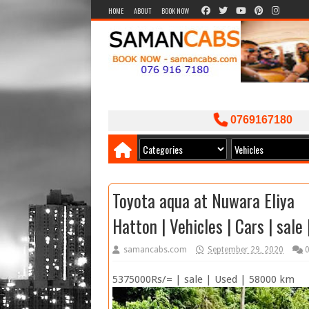
HOME
ABOUT
BOOK NOW
0769167180
Toyota aqua at Nuwara Eliya
Hatton | Vehicles | Cars | sale
samancabs.com
September 29, 2020
5375000Rs/= | sale | Used | 58000 km