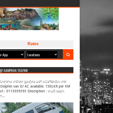
Rates
 @ GAMPAHA 150/KM
වාහනය ගම්පහ ප්‍රදේශයෙන් වෙන්කරවා ගත
Dolphin van D/ AC available. 150LKR per KM
ct : 0113059393 Description : හයර් සදහා
...