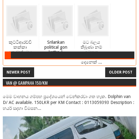
කුට්ටිආරච්චි
Srilankan
මට බලය
කක්කා
political gon
තිබුණා නම්
ගොඩක්, ඔය
katha |
මෙතන
වගේ ගො...
සජි...
බෙහෝ
දෙනෙක් ...
NEWER POST
OLDER POST
VAN @ GAMPAHA 150/KM
මෙම වාහනය ගම්පහ ප්‍රදේශයෙන් වෙන්කරවා ගත හැක. Dolphin van
D/ AC available. 150LKR per KM Contact : 0113059393 Description :
හයර් සදහා විමසන...