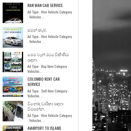
RAN WAN CAB SERVICE
Ad Type : Hire Vehicle Category
: Vehicles ...
සමන් කැබ්.
Ad Type : Hire Vehicle Category
: Vehicles ...
මෙම වෑන් රථය විකිණීම
සඳහා.
Ad Type : Buy Item Category :
Vehicles ...
COLOMBO RENT CAR
SERVICE
Ad Type : Sell Item Category :
Vehicles ...
විනෝද චාරිකා සඳහා
විමසන්න.
Ad Type : Hire Vehicle Category
: Vehicles ...
AIAIRPORT TO ISLAND