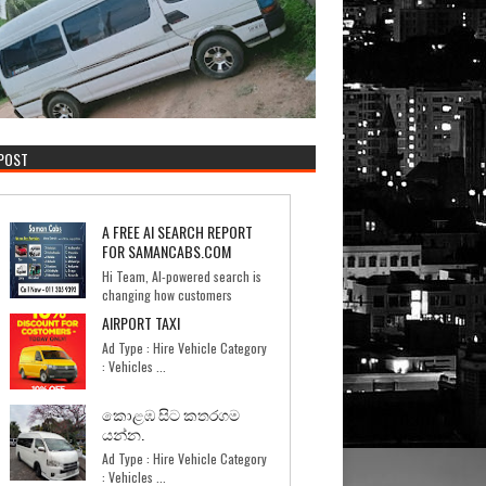
 POST
A FREE AI SEARCH REPORT
FOR SAMANCABS.COM
Hi Team, AI-powered search is
changing how customers
discover businesses. I too...
AIRPORT TAXI
Ad Type : Hire Vehicle Category
: Vehicles ...
කොළඹ සිට කතරගම
යන්න.
Ad Type : Hire Vehicle Category
: Vehicles ...