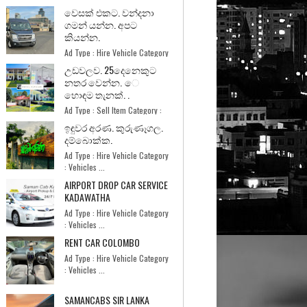
වෙසක් එකට. වන්දනා
ගමන් යන්න. අපට
කියන්න.
Ad Type : Hire Vehicle Category
: Vehicles ...
උඩවලව. 25දෙනෙකුට
නතර වෙන්න. ෙ
හොඳම තැනක්. .
Ad Type : Sell Item Category :
Home and Garde...
ඉඳුවර අරණ. කුරුණෑගල.
දම්බොක්ක.
Ad Type : Hire Vehicle Category
: Vehicles ...
AIRPORT DROP CAR SERVICE
KADAWATHA
Ad Type : Hire Vehicle Category
: Vehicles ...
RENT CAR COLOMBO
Ad Type : Hire Vehicle Category
: Vehicles ...
SAMANCABS SIR LANKA