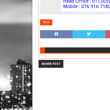
Head Office : 011305
Mobile : 076 916 718
TAGS:
NEWER POST