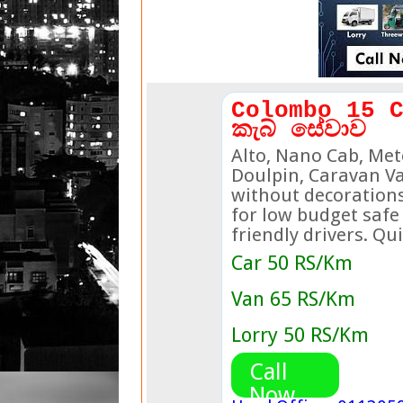
Colombo 15 C
කැබ් සේවාව
Alto, Nano Cab, Met
Doulpin, Caravan V
without decorations
for low budget saf
friendly drivers. Qu
Car 50 RS/Km
Van 65 RS/Km
Lorry 50 RS/Km
Call
Now