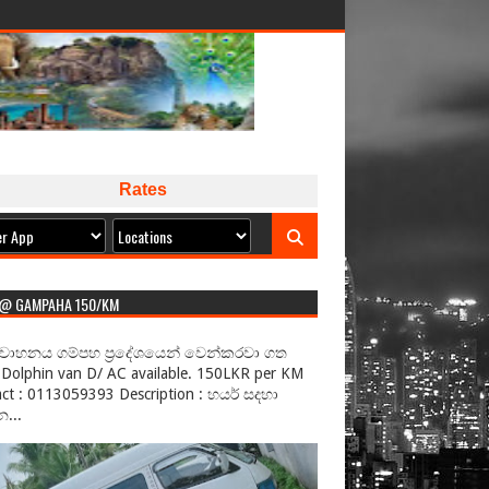
Rates
 @ GAMPAHA 150/KM
වාහනය ගම්පහ ප්‍රදේශයෙන් වෙන්කරවා ගත
Dolphin van D/ AC available. 150LKR per KM
ct : 0113059393 Description : හයර් සදහා
...