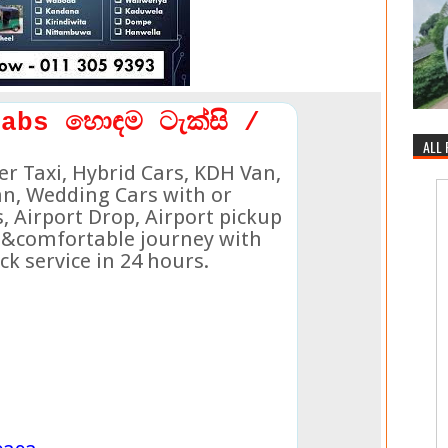
abs හොඳම ටැක්සි /
ALL
er Taxi, Hybrid Cars, KDH Van,
an, Wedding Cars with or
, Airport Drop, Airport pickup
e &comfortable journey with
ick service in 24 hours.