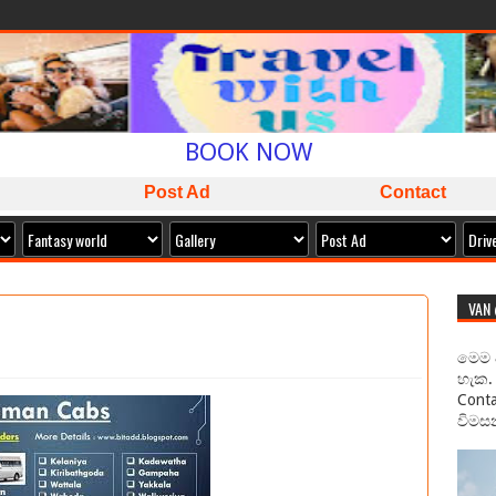
WELCOME TO
SAMAN CABS
BOOK NOW
ISLAND WIDE SERVICE
Post Ad
Contact
PACKAGES AVAILABLE
ඔබට අවශ්‍ය කාර් ලොරි බස් අඩුම මිලට අපෙන් !
VAN
මෙම 
හැක. 
Conta
විමසන