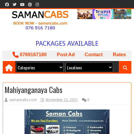
SAMAN CABS
BOOK NOW
ISLAND WIDE SERVICE
PACKAGES AVAILABLE
ඔබට අවශ්‍ය කාර් ලොරි බස් අඩුම මිලට
0769167180
Post Ad
Contact
Rates
අපෙන් !
Mahiyanganaya Cabs
samancabs.com
November 22, 2021
0