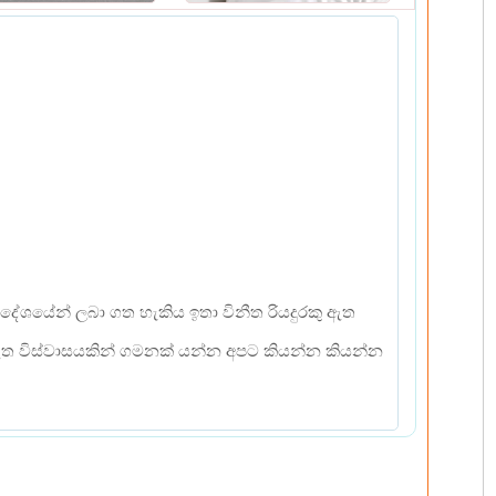
‍රදේශයේන් ලබා ගත හැකිය ඉතා විනීත රියදුරකු ඇත
ඇත විස්වාසයකින් ගමනක් යන්න අපට කියන්න කියන්න