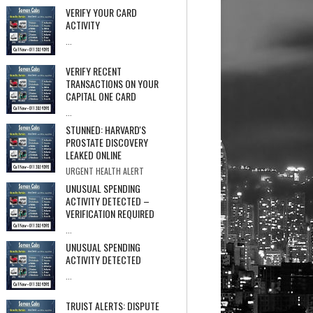
Stream May End At Any Time ★★★★★ Over
VERIFY YOUR CARD
71...
ACTIVITY
...
VERIFY RECENT
TRANSACTIONS ON YOUR
CAPITAL ONE CARD
...
STUNNED: HARVARD'S
PROSTATE DISCOVERY
LEAKED ONLINE
URGENT HEALTH ALERT
PROSTATE COVER-UP Internal Documents Re...
UNUSUAL SPENDING
ACTIVITY DETECTED –
VERIFICATION REQUIRED
...
UNUSUAL SPENDING
ACTIVITY DETECTED
...
TRUIST ALERTS: DISPUTE