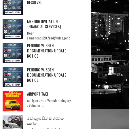
RESOLVED
...
MEETING INVITATION -
{FINANCIAL SERVICES}
Dear
samancabs20.feed@blogger.c
om,I hope you're having a good day.I'm Ebrahi...
PENDING W-8BEN
DOCUMENTATION UPDATE
NOTICE
...
PENDING W-8BEN
DOCUMENTATION UPDATE
NOTICE
...
AIRPORT TAXI
Ad Type : Hire Vehicle Category
: Vehicles ...
කොළඹ සිට කතරගම
යන්න.