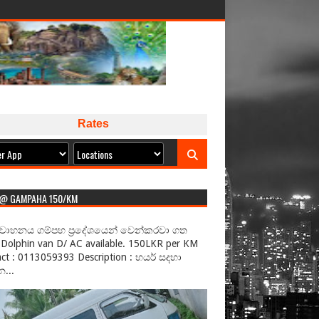
Rates
 @ GAMPAHA 150/KM
වාහනය ගම්පහ ප්‍රදේශයෙන් වෙන්කරවා ගත
Dolphin van D/ AC available. 150LKR per KM
ct : 0113059393 Description : හයර් සදහා
...