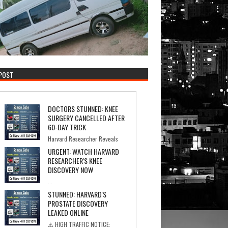
 POST
DOCTORS STUNNED: KNEE
SURGERY CANCELLED AFTER
60-DAY TRICK
Harvard Researcher Reveals
the Simple Recipe That's Saving Americans From
URGENT: WATCH HARVARD
Knee ...
RESEARCHER'S KNEE
DISCOVERY NOW
...
STUNNED: HARVARD'S
PROSTATE DISCOVERY
LEAKED ONLINE
⚠️ HIGH TRAFFIC NOTICE: