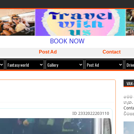
WELCOME TO
SAMAN CABS
BOOK NOW
ISLAND WIDE SERVICE
Post Ad
Contact
PACKAGES AVAILABLE
ඔබට අවශ්‍ය කාර් ලොරි බස් අඩුම මිලට අපෙන් !
VAN
මෙම 
හැක. 
Conta
ID 2332022203110
විමසන