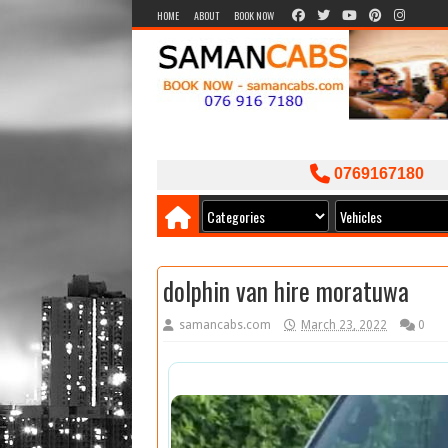
HOME
ABOUT
BOOK NOW
0769167180
dolphin van hire moratuwa
samancabs.com
March 23, 2022
0