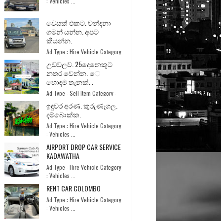
: Vehicles ...
වෙසක් එකට. වන්දනා
ගමන් යන්න. අපට
කියන්න.
Ad Type : Hire Vehicle Category
: Vehicles ...
උඩවලව. 25දෙනෙකුට
නතර වෙන්න. ෙ
හොඳම තැනක්. .
Ad Type : Sell Item Category :
Home and Garde...
ඉඳුවර අරණ. කුරුණෑගල.
දම්බොක්ක.
Ad Type : Hire Vehicle Category
: Vehicles ...
AIRPORT DROP CAR SERVICE
KADAWATHA
Ad Type : Hire Vehicle Category
: Vehicles ...
RENT CAR COLOMBO
Ad Type : Hire Vehicle Category
: Vehicles ...