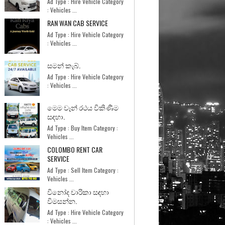
Ad Type : Hire Vehicle Category
: Vehicles ...
RAN WAN CAB SERVICE
Ad Type : Hire Vehicle Category
: Vehicles ...
සමන් කැබ්.
Ad Type : Hire Vehicle Category
: Vehicles ...
මෙම වෑන් රථය විකිණීම
සඳහා.
Ad Type : Buy Item Category :
Vehicles ...
COLOMBO RENT CAR
SERVICE
Ad Type : Sell Item Category :
Vehicles ...
විනෝද චාරිකා සඳහා
විමසන්න.
Ad Type : Hire Vehicle Category
: Vehicles ...