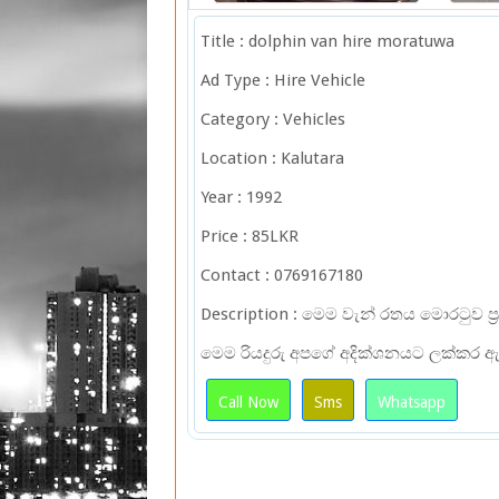
Title : dolphin van hire moratuwa
Ad Type : Hire Vehicle
Category : Vehicles
Location : Kalutara
Year : 1992
Price : 85LKR
Contact : 0769167180
Description : මෙම වැන් රතය මොරටුව ප්
මෙම රියදුරු අපගේ අදික්ශනයට ලක්කර 
Call Now
Sms
Whatsapp