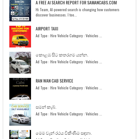
A FREE AI SEARCH REPORT FOR SAMANCABS.COM
Hi Team, AI-powered search is changing how customers
discover businesses. I too...
AIRPORT TAXI
Ad Type : Hire Vehicle Category : Vehicles ...
කොළඹ සිට කතරගම යන්න.
Ad Type : Hire Vehicle Category : Vehicles ...
RAN WAN CAB SERVICE
Ad Type : Hire Vehicle Category : Vehicles ...
සමන් කැබ්.
Ad Type : Hire Vehicle Category : Vehicles ...
මෙම වෑන් රථය විකිණීම සඳහා.