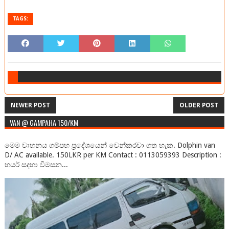
TAGS:
NEWER POST
OLDER POST
VAN @ GAMPAHA 150/KM
මෙම වාහනය ගම්පහ ප්‍රදේශයෙන් වෙන්කරවා ගත හැක. Dolphin van
D/ AC available. 150LKR per KM Contact : 0113059393 Description :
හයර් සදහා විමසන...