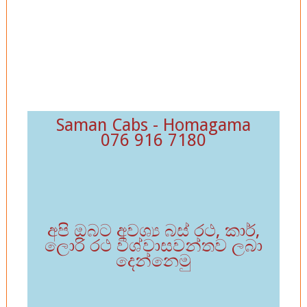
Saman Cabs - Homagama
076 916 7180
අපි ඔබට අවශ්‍ය බස් රථ, කාර්,
ලොරි රථ විශ්වාසවන්තව ලබා
දෙන්නෙමු