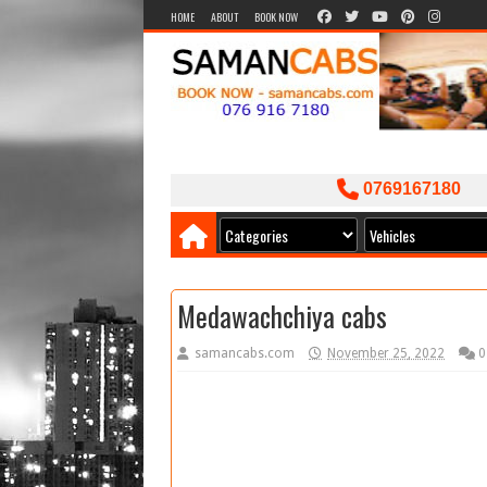
HOME
ABOUT
BOOK NOW
0769167180
Medawachchiya cabs
samancabs.com
November 25, 2022
0