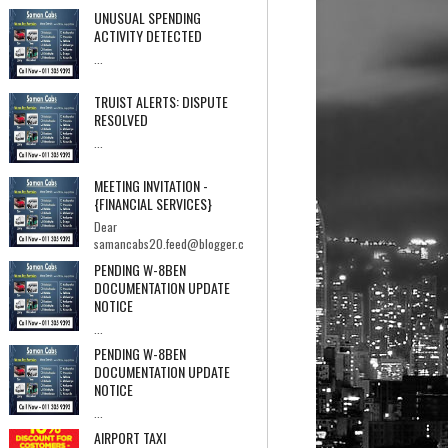
UNUSUAL SPENDING
ACTIVITY DETECTED
...
TRUIST ALERTS: DISPUTE
RESOLVED
...
MEETING INVITATION -
{FINANCIAL SERVICES}
Dear
samancabs20.feed@blogger.c
om,I hope you're having a good day.I'm Ebrahi...
PENDING W-8BEN
DOCUMENTATION UPDATE
NOTICE
...
PENDING W-8BEN
DOCUMENTATION UPDATE
NOTICE
...
AIRPORT TAXI