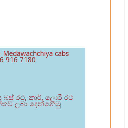
- Medawachchiya cabs
6 916 7180
ය බස් රථ, කාර්, ලොරි රථ
න්තව ලබා දෙන්නෙමු