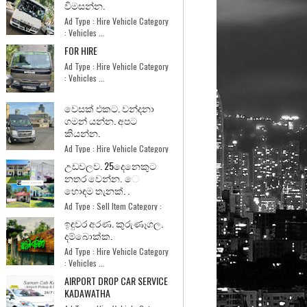
විමසන්න.
Ad Type : Hire Vehicle Category
: Vehicles ...
FOR HIRE
Ad Type : Hire Vehicle Category
: Vehicles ...
වෙසක් එකට. වන්දනා
ගමන් යන්න. අපට
කියන්න.
Ad Type : Hire Vehicle Category
: Vehicles ...
උඩවලව. 25දෙනෙකුට
නතර වෙන්න. ෙ
හොඳම තැනක්. .
Ad Type : Sell Item Category :
Home and Garde...
ඉඳුවර අරණ. කුරුණෑගල.
දම්බොක්ක.
Ad Type : Hire Vehicle Category
: Vehicles ...
AIRPORT DROP CAR SERVICE
KADAWATHA