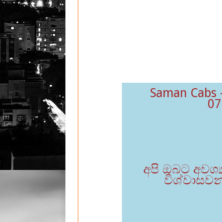
Saman Cabs 
07
අපි ඔබට අවශ්‍
විශ්වාසව