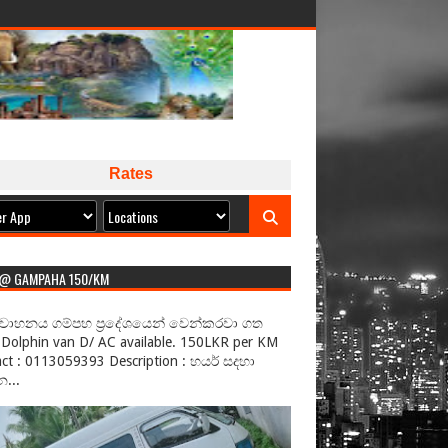
Rates
 @ GAMPAHA 150/KM
වාහනය ගම්පහ ප්‍රදේශයෙන් වෙන්කරවා ගත
Dolphin van D/ AC available. 150LKR per KM
ct : 0113059393 Description : හයර් සදහා
...