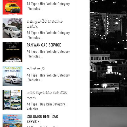
Ad Type : Hire Vehicle Category
: Vehicles ...
කොළඹ සිට කතරගම
යන්න.
Ad Type : Hire Vehicle Category
: Vehicles ...
RAN WAN CAB SERVICE
Ad Type : Hire Vehicle Category
: Vehicles ...
සමන් කැබ්.
Ad Type : Hire Vehicle Category
: Vehicles ...
මෙම වෑන් රථය විකිණීම
සඳහා.
Ad Type : Buy Item Category :
Vehicles ...
COLOMBO RENT CAR
SERVICE