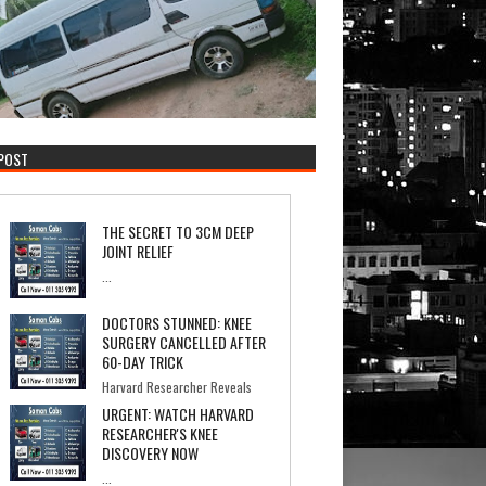
 POST
THE SECRET TO 3CM DEEP
JOINT RELIEF
...
DOCTORS STUNNED: KNEE
SURGERY CANCELLED AFTER
60-DAY TRICK
Harvard Researcher Reveals
the Simple Recipe That's Saving Americans From
URGENT: WATCH HARVARD
Knee ...
RESEARCHER'S KNEE
DISCOVERY NOW
...