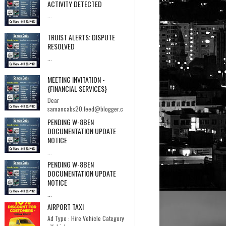
ACTIVITY DETECTED
...
TRUIST ALERTS: DISPUTE
RESOLVED
...
MEETING INVITATION -
{FINANCIAL SERVICES}
Dear
samancabs20.feed@blogger.c
om,I hope you're having a good day.I'm Ebrahi...
PENDING W-8BEN
DOCUMENTATION UPDATE
NOTICE
...
PENDING W-8BEN
DOCUMENTATION UPDATE
NOTICE
...
AIRPORT TAXI
Ad Type : Hire Vehicle Category