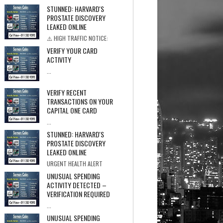
STUNNED: HARVARD'S
PROSTATE DISCOVERY
LEAKED ONLINE
⚠️ HIGH TRAFFIC NOTICE:
Stream May End At Any Time ★★★★★ Over
VERIFY YOUR CARD
71...
ACTIVITY
...
VERIFY RECENT
TRANSACTIONS ON YOUR
CAPITAL ONE CARD
...
STUNNED: HARVARD'S
PROSTATE DISCOVERY
LEAKED ONLINE
URGENT HEALTH ALERT
PROSTATE COVER-UP Internal Documents Re...
UNUSUAL SPENDING
ACTIVITY DETECTED –
VERIFICATION REQUIRED
...
UNUSUAL SPENDING