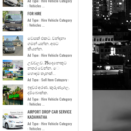
Ad Type : Hire Vehicle Category
: Vehicles ...
FOR HIRE
Ad Type : Hire Vehicle Category
: Vehicles ...
වෙසක් එකට. වන්දනා
ගමන් යන්න. අපට
කියන්න.
Ad Type : Hire Vehicle Category
: Vehicles ...
උඩවලව. 25දෙනෙකුට
නතර වෙන්න. ෙ
හොඳම තැනක්. .
Ad Type : Sell Item Category :
Home and Garde...
ඉඳුවර අරණ. කුරුණෑගල.
දම්බොක්ක.
Ad Type : Hire Vehicle Category
: Vehicles ...
AIRPORT DROP CAR SERVICE
KADAWATHA
Ad Type : Hire Vehicle Category
: Vehicles ...