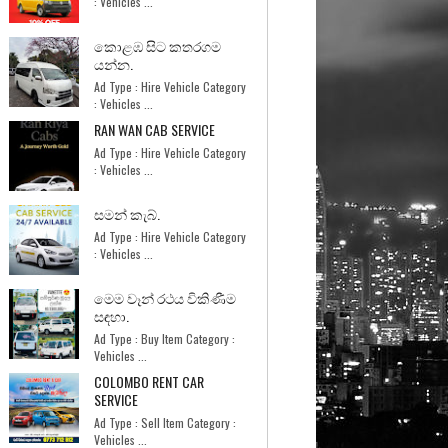
: Vehicles ...
කොළඹ සිට කතරගම
යන්න.
Ad Type : Hire Vehicle Category
: Vehicles ...
RAN WAN CAB SERVICE
Ad Type : Hire Vehicle Category
: Vehicles ...
සමන් කැබ්.
Ad Type : Hire Vehicle Category
: Vehicles ...
මෙම වෑන් රථය විකිණීම
සඳහා.
Ad Type : Buy Item Category :
Vehicles ...
COLOMBO RENT CAR
SERVICE
Ad Type : Sell Item Category :
Vehicles ...