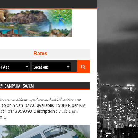
Rates
 @ GAMPAHA 150/KM
වාහනය ගම්පහ ප්‍රදේශයෙන් වෙන්කරවා ගත
Dolphin van D/ AC available. 150LKR per KM
ct : 0113059393 Description : හයර් සදහා
...