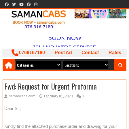
WELCOME TO
SAMAN CABS
BOOK NOW
ISLAND WIDE SERVICE
PACKAGES AVAILABLE
0769167180
Post Ad
Contact
Rates
ඔබට අවශ්‍ය කාර් ලොරි බස් අඩුම මිලට
අපෙන් !
Fwd: Request for Urgent Proforma
samancabs.com
February 01, 2023
0
Dear Sir,
Kindly find the attached purchase order and drawing for your