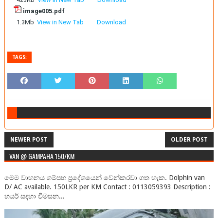
image005.pdf
1.3Mb
View in New Tab
Download
TAGS:
NEWER POST
OLDER POST
VAN @ GAMPAHA 150/KM
මෙම වාහනය ගම්පහ ප්‍රදේශයෙන් වෙන්කරවා ගත හැක. Dolphin van
D/ AC available. 150LKR per KM Contact : 0113059393 Description :
හයර් සදහා විමසන...