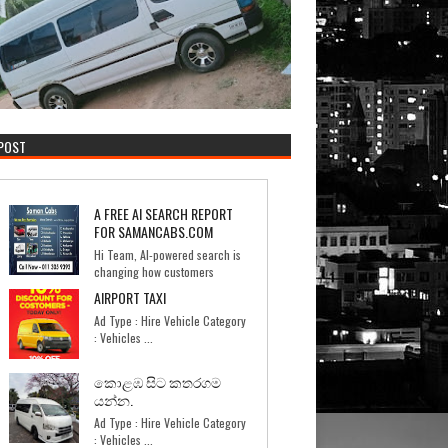
 POST
A FREE AI SEARCH REPORT
FOR SAMANCABS.COM
Hi Team, AI-powered search is
changing how customers
discover businesses. I too...
AIRPORT TAXI
Ad Type : Hire Vehicle Category
: Vehicles ...
කොළඹ සිට කතරගම
යන්න.
Ad Type : Hire Vehicle Category
: Vehicles ...