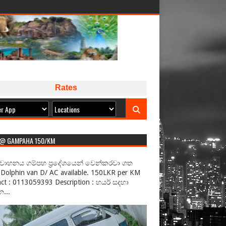
Rates
 @ GAMPAHA 150/KM
වාහනය ගම්පහ ප්‍රදේශයෙන් වෙන්කරවා ගත
Dolphin van D/ AC available. 150LKR per KM
ct : 0113059393 Description : හයර් සදහා
...