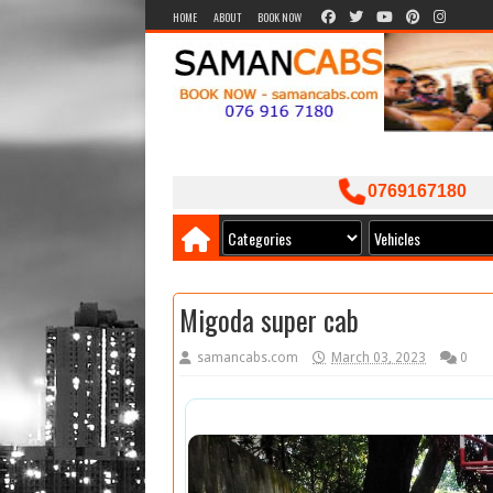
HOME
ABOUT
BOOK NOW
0769167180
Migoda super cab
samancabs.com
March 03, 2023
0