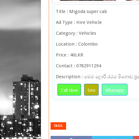
Title : Migoda super cab
Ad Type : Hire Vehicle
Category : Vehicles
Location : Colombo
Price : 40LKR
Contact : 0782911294
Description : මෙම ලොරි රථය මීගොඩ ප්
Call Now
Sms
Whatsapp
TAGS: