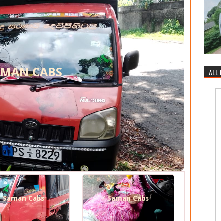
AMAN CABS
ALL
Saman Cabs
Saman Cabs