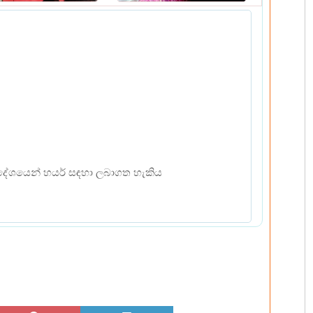
‍රදේශයෙන් හයර් සඳහා ලබාගත හැකිය