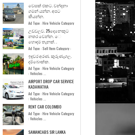
වෙසක් එකට. වන්දනා
ගමන් යන්න. අපට
කියන්න.
Ad Type : Hire Vehicle Category
: Vehicles ...
උඩවලව. 25දෙනෙකුට
නතර වෙන්න. ෙ
හොඳම තැනක්. .
Ad Type : Sell Item Category :
Home and Garde...
ඉඳුවර අරණ. කුරුණෑගල.
දම්බොක්ක.
Ad Type : Hire Vehicle Category
: Vehicles ...
AIRPORT DROP CAR SERVICE
KADAWATHA
Ad Type : Hire Vehicle Category
: Vehicles ...
RENT CAR COLOMBO
Ad Type : Hire Vehicle Category
: Vehicles ...
SAMANCABS SIR LANKA