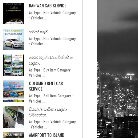
RAN WAN CAB SERVICE
Ad Type : Hire Vehicle Category
: Vehicles ...
සමන් කැබ්.
Ad Type : Hire Vehicle Category
: Vehicles ...
මෙම වෑන් රථය විකිණීම
සඳහා.
Ad Type : Buy Item Category :
Vehicles ...
COLOMBO RENT CAR
SERVICE
Ad Type : Sell Item Category :
Vehicles ...
විනෝද චාරිකා සඳහා
විමසන්න.
Ad Type : Hire Vehicle Category
: Vehicles ...
AIAIRPORT TO ISLAND