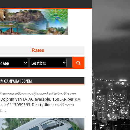
Rates
 @ GAMPAHA 150/KM
වාහනය ගම්පහ ප්‍රදේශයෙන් වෙන්කරවා ගත
Dolphin van D/ AC available. 150LKR per KM
ct : 0113059393 Description : හයර් සදහා
...