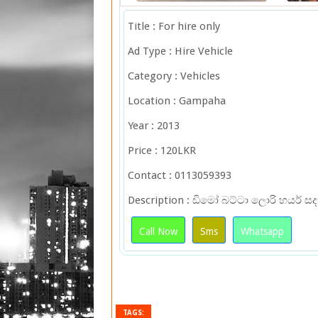
Title : For hire only
Ad Type : Hire Vehicle
Category : Vehicles
Location : Gampaha
Year : 2013
Price : 120LKR
Contact : 0113059393
Description : ඩිමෝ බට්ටා ලොරි හයර් 
Call Now
Sms
Whatsapp
TAGS: