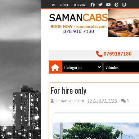
HOME
ABOUT
BOOK NOW
0769167180
For hire only
samancabs.com
April 22, 2023
0