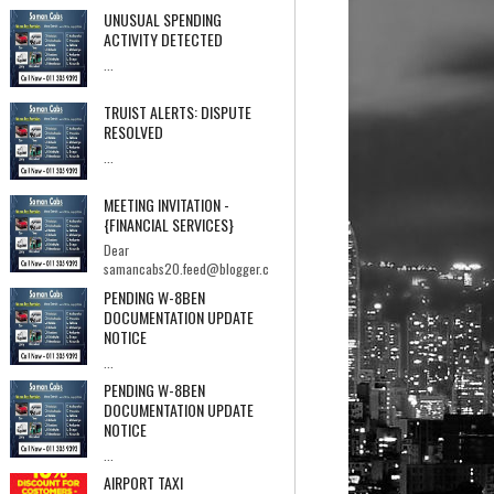
UNUSUAL SPENDING
ACTIVITY DETECTED
...
TRUIST ALERTS: DISPUTE
RESOLVED
...
MEETING INVITATION -
{FINANCIAL SERVICES}
Dear
samancabs20.feed@blogger.c
om,I hope you're having a good day.I'm Ebrahi...
PENDING W-8BEN
DOCUMENTATION UPDATE
NOTICE
...
PENDING W-8BEN
DOCUMENTATION UPDATE
NOTICE
...
AIRPORT TAXI