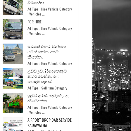
විමසන්න.
Ad Type : Hire Vehicle Category
: Vehicles ...
FOR HIRE
Ad Type : Hire Vehicle Category
: Vehicles ...
වෙසක් එකට. වන්දනා
ගමන් යන්න. අපට
කියන්න.
Ad Type : Hire Vehicle Category
: Vehicles ...
උඩවලව. 25දෙනෙකුට
නතර වෙන්න. ෙ
හොඳම තැනක්. .
Ad Type : Sell Item Category :
Home and Garde...
ඉඳුවර අරණ. කුරුණෑගල.
දම්බොක්ක.
Ad Type : Hire Vehicle Category
: Vehicles ...
AIRPORT DROP CAR SERVICE
KADAWATHA