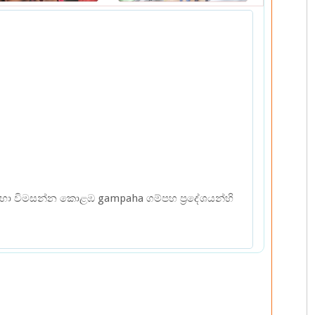
සදහා විමසන්න කොළඹ gampaha ගම්පහ ප්‍රදේශයන්හි