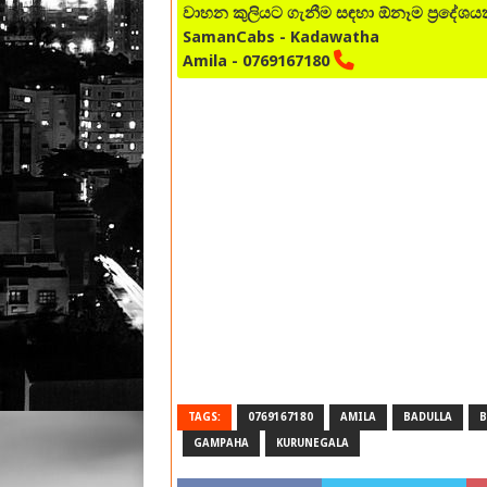
වාහන කුලියට ගැනීම සඳහා ඕනෑම ප්‍රදේ
SamanCabs - Kadawatha
Amila - 0769167180
TAGS:
0769167180
AMILA
BADULLA
B
GAMPAHA
KURUNEGALA