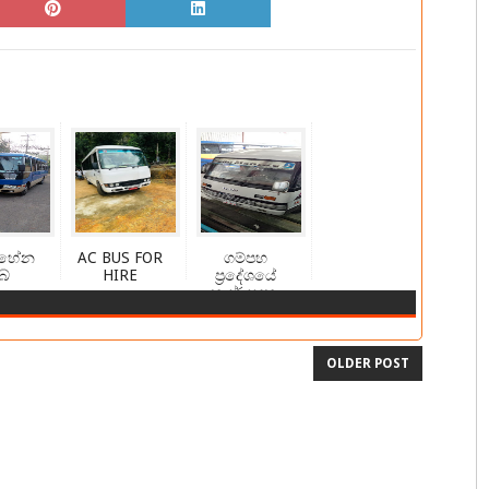
හේන
AC BUS FOR
ගම්පහ
බ්
HIRE
ප්‍රදේශයේ
හයර් සදහා
විමසන්න
OLDER POST