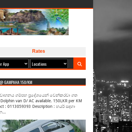
Rates
 @ GAMPAHA 150/KM
වාහනය ගම්පහ ප්‍රදේශයෙන් වෙන්කරවා ගත
Dolphin van D/ AC available. 150LKR per KM
ct : 0113059393 Description : හයර් සදහා
...