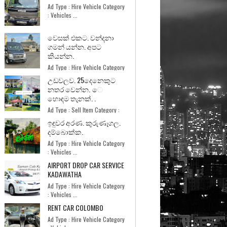
Ad Type : Hire Vehicle Category
: Vehicles ...
වෙසක් එකට. වන්දනා
ගමන් යන්න. අපට
කියන්න.
Ad Type : Hire Vehicle Category
: Vehicles ...
උඩවලව. 25දෙනෙකුට
නතර වෙන්න. ෙ
හොඳම තැනක්. .
Ad Type : Sell Item Category :
Home and Garde...
ඉඳුවර අරණ. කුරුණෑගල.
දම්බොක්ක.
Ad Type : Hire Vehicle Category
: Vehicles ...
AIRPORT DROP CAR SERVICE
KADAWATHA
Ad Type : Hire Vehicle Category
: Vehicles ...
RENT CAR COLOMBO
Ad Type : Hire Vehicle Category