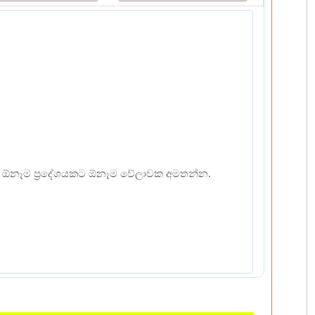
ඳහා ඕනෑම ප්‍රදේශයකට ඕනෑම වේලාවක අමතන්න.