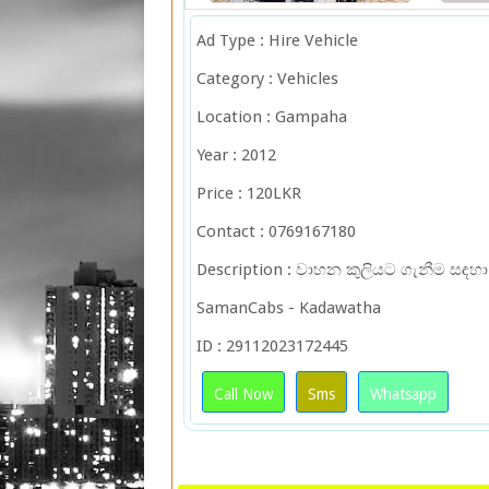
Ad Type : Hire Vehicle
Category : Vehicles
Location : Gampaha
Year : 2012
Price : 120LKR
Contact : 0769167180
Description : වාහන කුලියට ගැනීම ස
SamanCabs - Kadawatha
ID : 29112023172445
Call Now
Sms
Whatsapp