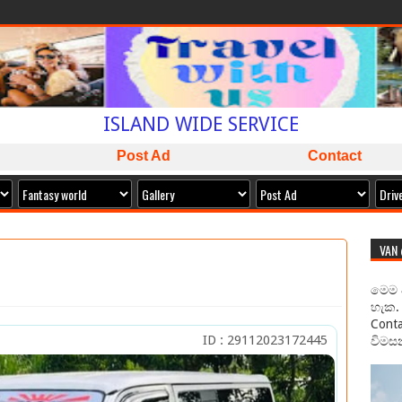
WELCOME TO
SAMAN CABS
BOOK NOW
ISLAND WIDE SERVICE
PACKAGES AVAILABLE
Post Ad
Contact
ඔබට අවශ්‍ය කාර් ලොරි බස් අඩුම මිලට අපෙන් !
VAN
මෙම 
හැක. 
Conta
ID : 29112023172445
විමසන