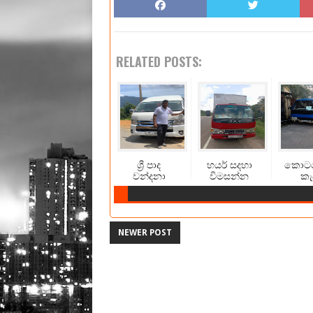
RELATED POSTS:
ශ්‍රී පාද
හයර් සදහා
කොට
වන්දනා
විමසන්න
කැ
NEWER POST