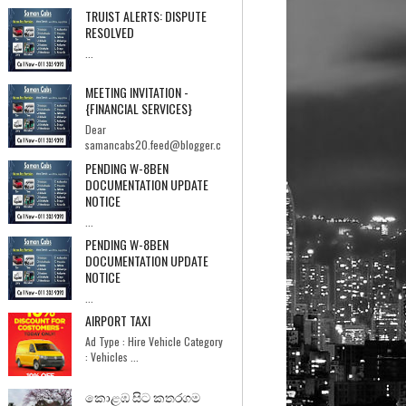
TRUIST ALERTS: DISPUTE
RESOLVED
...
MEETING INVITATION -
{FINANCIAL SERVICES}
Dear
samancabs20.feed@blogger.c
om,I hope you're having a good day.I'm Ebrahi...
PENDING W-8BEN
DOCUMENTATION UPDATE
NOTICE
...
PENDING W-8BEN
DOCUMENTATION UPDATE
NOTICE
...
AIRPORT TAXI
Ad Type : Hire Vehicle Category
: Vehicles ...
කොළඹ සිට කතරගම