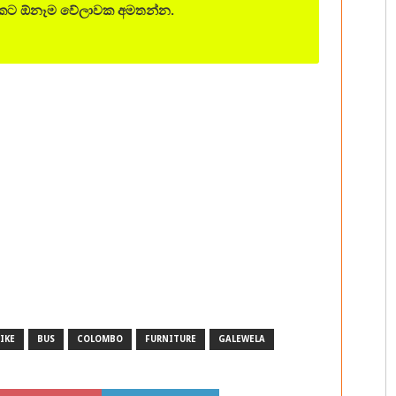
ශයකට ඕනෑම වේලාවක අමතන්න.
IKE
BUS
COLOMBO
FURNITURE
GALEWELA