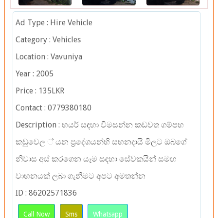
Ad Type : Hire Vehicle
Category : Vehicles
Location : Vavuniya
Year : 2005
Price : 135LKR
Contact : 0779380180
Description : හයර් සඳහා විමසන්න කඩවත ගම්පහ
කඩුවෙල ්‍ යන ප්‍රදේශයන්හි සහනදායි මිලට ඔබගේ
නිවාස අස් කරගෙන යෑම සඳහා සේවකයින් සමඟ
වාහනයක් ලබා ගැනීමට අපට අමතන්න
ID : 86202571836
Call Now
Sms
Whatsapp