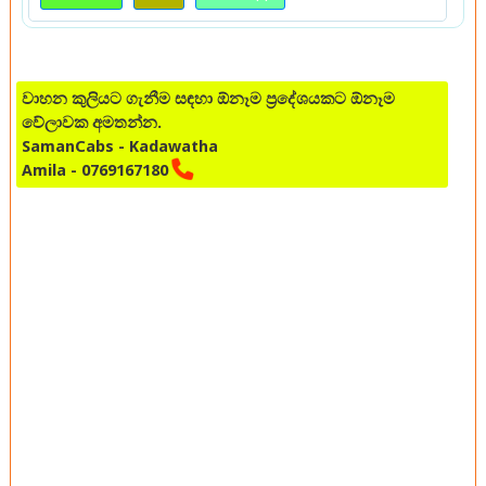
වාහන කුලියට ගැනීම සඳහා ඕනෑම ප්‍රදේශයකට ඕනෑම
වේලාවක අමතන්න.
SamanCabs - Kadawatha
Amila - 0769167180