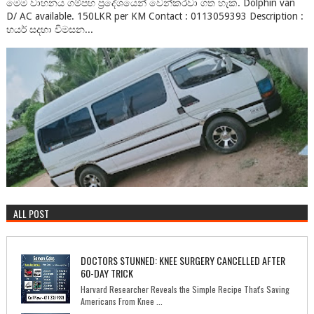
මෙම වාහනය ගම්පහ ප්‍රදේශයෙන් වෙන්කරවා ගත හැක. Dolphin van
D/ AC available. 150LKR per KM Contact : 0113059393 Description :
හයර් සදහා විමසන...
ALL POST
DOCTORS STUNNED: KNEE SURGERY CANCELLED AFTER
60-DAY TRICK
Harvard Researcher Reveals the Simple Recipe That's Saving
Americans From Knee ...