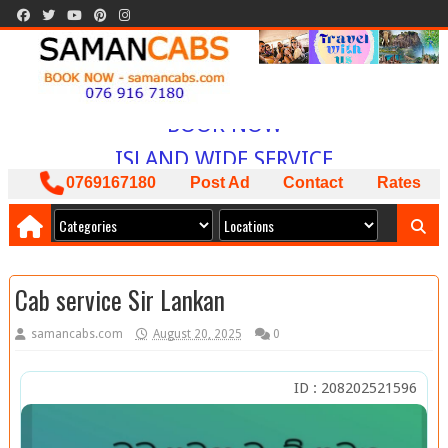
WELCOME TO
SAMAN CABS
BOOK NOW
ISLAND WIDE SERVICE
PACKAGES AVAILABLE
0769167180
Post Ad
Contact
Rates
ඔබට අවශ්‍ය කාර් ලොරි බස් අඩුම මිලට
අපෙන් !
Cab service Sir Lankan
samancabs.com
August 20, 2025
0
ID : 208202521596