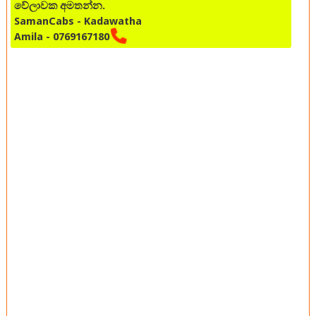
වේලාවක අමතන්න.
SamanCabs - Kadawatha
Amila - 0769167180