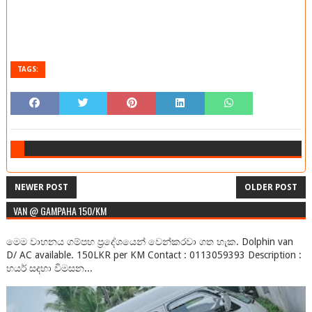
TAGS:
NEWER POST
OLDER POST
VAN @ GAMPAHA 150/KM
මෙම වාහනය ගම්පහ ප්‍රදේශයෙන් වෙන්කරවා ගත හැක. Dolphin van
D/ AC available. 150LKR per KM Contact : 0113059393 Description :
හයර් සදහා විමසන...