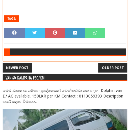
TAGS:
NEWER POST
OLDER POST
VAN @ GAMPAHA 150/KM
මෙම වාහනය ගම්පහ ප්‍රදේශයෙන් වෙන්කරවා ගත හැක. Dolphin van
D/ AC available. 150LKR per KM Contact : 0113059393 Description :
හයර් සදහා විමසන...