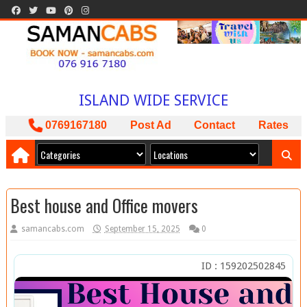
WELCOME TO
SAMAN CABS
BOOK NOW
ISLAND WIDE SERVICE
PACKAGES AVAILABLE
0769167180
Post Ad
Contact
Rates
ඔබට අවශ්‍ය කාර් ලොරි බස් අඩුම මිලට
අපෙන් !
Best house and Office movers
samancabs.com
September 15, 2025
0
ID : 159202502845