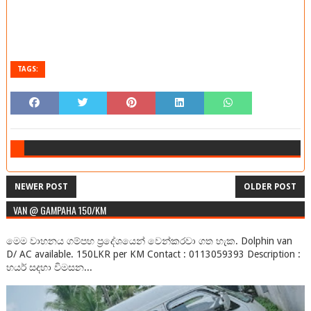
TAGS:
NEWER POST
OLDER POST
VAN @ GAMPAHA 150/KM
මෙම වාහනය ගම්පහ ප්‍රදේශයෙන් වෙන්කරවා ගත හැක. Dolphin van
D/ AC available. 150LKR per KM Contact : 0113059393 Description :
හයර් සදහා විමසන...