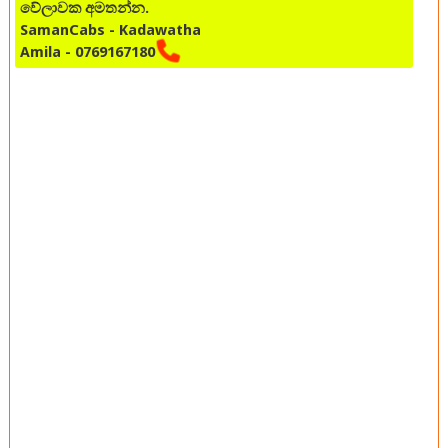
වේලාවක අමතන්න.
SamanCabs - Kadawatha
Amila - 0769167180