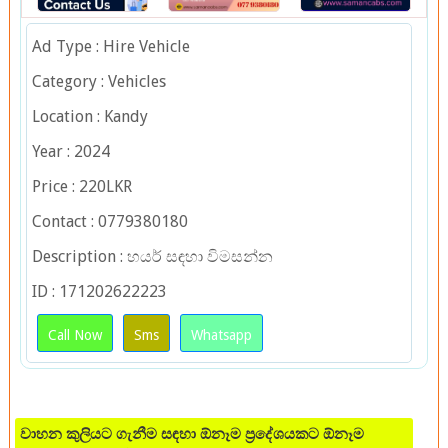
Ad Type : Hire Vehicle
Category : Vehicles
Location : Kandy
Year : 2024
Price : 220LKR
Contact : 0779380180
Description : හයර් සඳහා විමසන්න
ID : 171202622223
Call Now
Sms
Whatsapp
වාහන කුලියට ගැනීම සඳහා ඕනෑම ප්‍රදේශයකට ඕනෑම