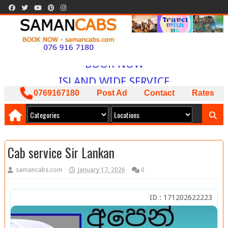
WELCOME TO
SAMAN CABS
BOOK NOW
ISLAND WIDE SERVICE
PACKAGES AVAILABLE
0769167180
Post Ad
Contact
Rates
ඔබට අවශ්‍ය කාර් ලොරි බස් අඩුම මිලට
අපෙන් !
Cab service Sir Lankan
samancabs.com
January 17, 2026
0
ID : 171202622223