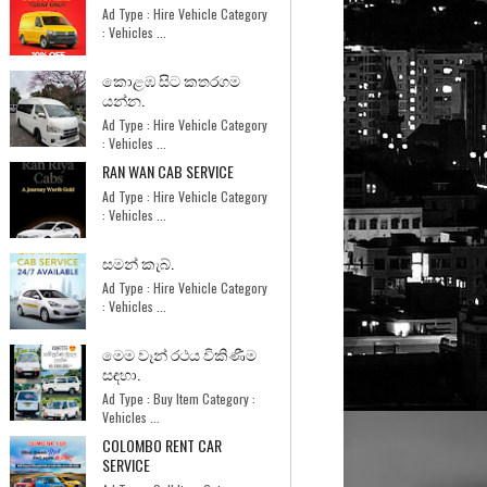
Ad Type : Hire Vehicle Category
: Vehicles ...
කොළඹ සිට කතරගම
යන්න.
Ad Type : Hire Vehicle Category
: Vehicles ...
RAN WAN CAB SERVICE
Ad Type : Hire Vehicle Category
: Vehicles ...
සමන් කැබ්.
Ad Type : Hire Vehicle Category
: Vehicles ...
මෙම වෑන් රථය විකිණීම
සඳහා.
Ad Type : Buy Item Category :
Vehicles ...
COLOMBO RENT CAR
SERVICE