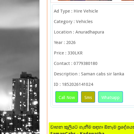
Ad Type : Hire Vehicle
Category : Vehicles
Location : Anuradhapura
Year : 2026
Price : 330LKR
Contact : 0779380180
Description : Saman cabs sir lanka
ID : 1852026141024
Call Now
Sms
Whatsapp
වාහන කුලියට ගැනීම සඳහා ඕනෑම ප්‍රදේ
SamanCabs - Kadawatha