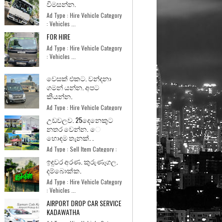
විමසන්න.
Ad Type : Hire Vehicle Category
: Vehicles ...
FOR HIRE
Ad Type : Hire Vehicle Category
: Vehicles ...
වෙසක් එකට. වන්දනා
ගමන් යන්න. අපට
කියන්න.
Ad Type : Hire Vehicle Category
: Vehicles ...
උඩවලව. 25දෙනෙකුට
නතර වෙන්න. ෙ
හොඳම තැනක්. .
Ad Type : Sell Item Category :
Home and Garde...
ඉඳුවර අරණ. කුරුණෑගල.
දම්බොක්ක.
Ad Type : Hire Vehicle Category
: Vehicles ...
AIRPORT DROP CAR SERVICE
KADAWATHA