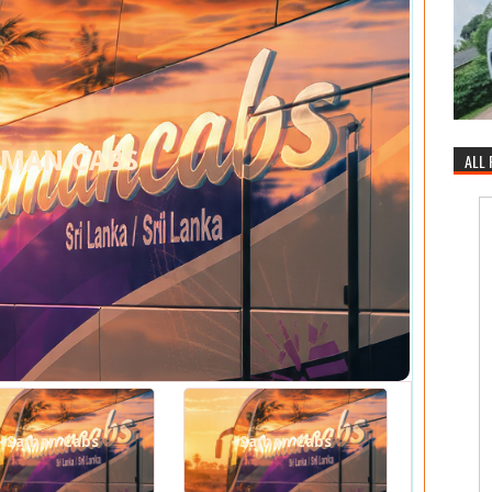
AMAN CABS
ALL
Saman Cabs
Saman Cabs