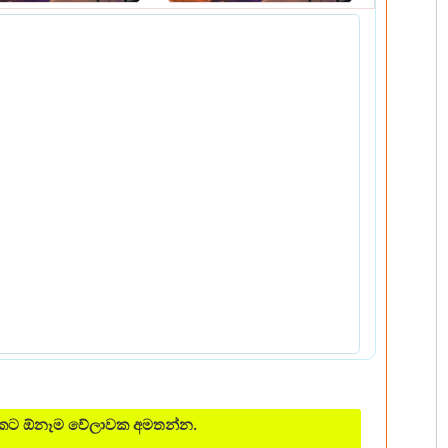
ශයකට ඕනෑම වේලාවක අමතන්න.