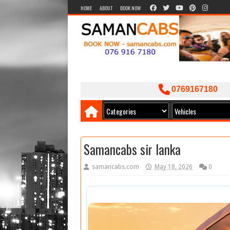
HOME
ABOUT
BOOK NOW
0769167180
Samancabs sir lanka
samancabs.com
May 18, 2026
0