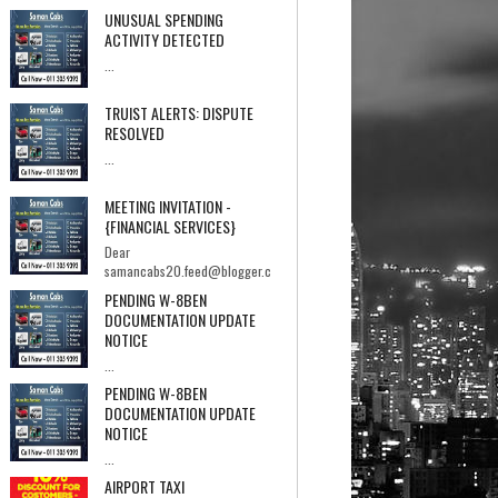
UNUSUAL SPENDING
ACTIVITY DETECTED
...
TRUIST ALERTS: DISPUTE
RESOLVED
...
MEETING INVITATION -
{FINANCIAL SERVICES}
Dear
samancabs20.feed@blogger.c
om,I hope you're having a good day.I'm Ebrahi...
PENDING W-8BEN
DOCUMENTATION UPDATE
NOTICE
...
PENDING W-8BEN
DOCUMENTATION UPDATE
NOTICE
...
AIRPORT TAXI