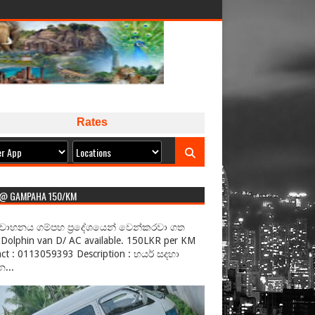
Rates
 @ GAMPAHA 150/KM
වාහනය ගම්පහ ප්‍රදේශයෙන් වෙන්කරවා ගත
Dolphin van D/ AC available. 150LKR per KM
ct : 0113059393 Description : හයර් සදහා
...