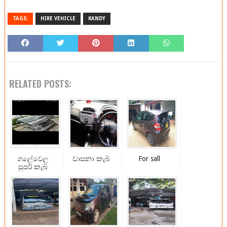
TAGS:
HIRE VEHICLE
KANDY
RELATED POSTS:
ගලේවෙල
වාසනා කැබ්
For sall
සුපර් කැබ්