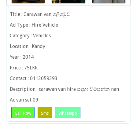
Title : Carawan van ගලිගමුව
Ad Type : Hire Vehicle
Category : Vehicles
Location : Kandy
Year : 2014
Price : 75LKR
Contact : 0113059393
Description : carawan van hire සදහා විමසන්න nan
Ac van set 09
Call Now
Sms
Whatsapp