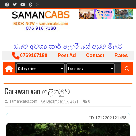
SAMAN CABS
BOOK NOW
ISLAND WIDE SERVICE
PACKAGES AVAILABLE
ඔබට අවශ්‍ය කාර් ලොරි බස් අඩුම මිලට
අපෙන් !
0769167180
Post Ad
Contact
Rates
Carawan van ගලිගමුව
samancabs.com
December 17, 2021
0
ID 1712202121438