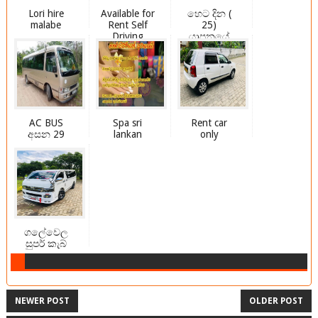
Lori hire
Available for
හෙට දින (
malabe
Rent Self
25)
Driving
යාපනයේ
සිට කොළඹ
දෙසට ...
AC BUS
Spa sri
Rent car
අසන 29
lankan
only
ගලේවෙල
සුපර් කැබ්
NEWER POST
OLDER POST