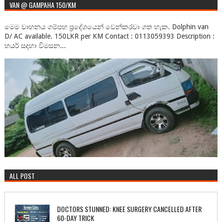
VAN @ GAMPAHA 150/KM
මෙම වාහනය ගම්පහ ප්‍රදේශයෙන් වෙන්කරවා ගත හැක. Dolphin van
D/ AC available. 150LKR per KM Contact : 0113059393 Description :
හයර් සදහා විමසන...
ALL POST
DOCTORS STUNNED: KNEE SURGERY CANCELLED AFTER
60-DAY TRICK