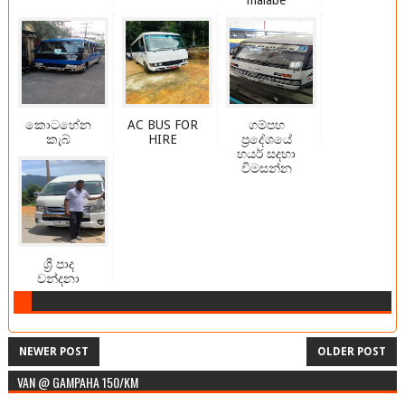
malabe
කොටහේන
AC BUS FOR
ගම්පහ
කැබ්
HIRE
ප්‍රදේශයේ
හයර් සදහා
විමසන්න
ශ්‍රී පාද
වන්දනා
NEWER POST
OLDER POST
VAN @ GAMPAHA 150/KM