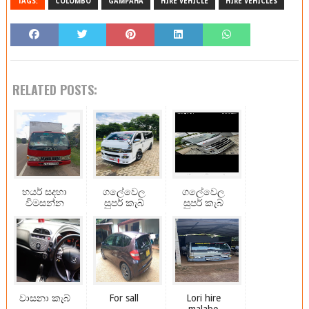
TAGS:
COLOMBO
GAMPAHA
HIRE VEHICLE
HIRE VEHICLES
RELATED POSTS:
හයර් සදහා
ගලේවෙල
ගලේවෙල
විමසන්න
සුපර් කැබ්
සුපර් කැබ්
වාසනා කැබ්
For sall
Lori hire