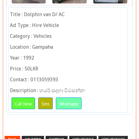
Title : Dolphin van D/ AC
Ad Type : Hire Vehicle
Category : Vehicles
Location : Gampaha
Year : 1992
Price : 50LKR
Contact : 0113059393
Description : හයර් සදහා විමසන්න
Call Now
Sms
Whatsapp