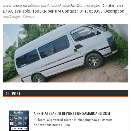
මෙම වාහනය ගම්පහ ප්‍රදේශයෙන් වෙන්කරවා ගත හැක. Dolphin van
D/ AC available. 150LKR per KM Contact : 0113059393 Description :
හයර් සදහා විමසන...
ALL POST
A FREE AI SEARCH REPORT FOR SAMANCABS.COM
Hi Team, AI-powered search is changing how customers
discover businesses. I too...