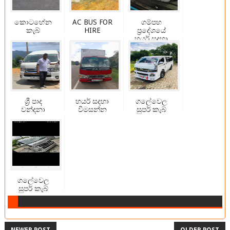
කොටහේන
AC BUS FOR
ගම්පහ
කැබ්
HIRE
ප්‍රදේශයේ
හයර් සදහා
විමසන්න
ශ්‍රී පාද
හයර් සදහා
ගලේවෙල
වන්දනා
විමසන්න
සුපර් කැබ්
ගලේවෙල
සුපර් කැබ්