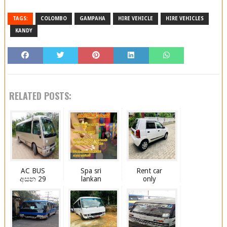
TAGS:
COLOMBO
GAMPAHA
HIRE VEHICLE
HIRE VEHICLES
KANDY
RELATED POSTS:
AC BUS
Spa sri
Rent car
අසන 29
lankan
only