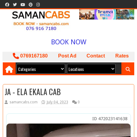
WELCOME TO
SAMAN CABS
BOOK NOW
ISLAND WIDE SERVICE
0769167180
Post Ad
Contact
Rates
PACKAGES AVAILABLE
ඔබට අවශ්‍ය කාර් ලොරි බස් අඩුම මිලට
අපෙන් !
JA - ELA EKALA CAB
samancabs.com
July 04, 2023
0
ID 472023141638