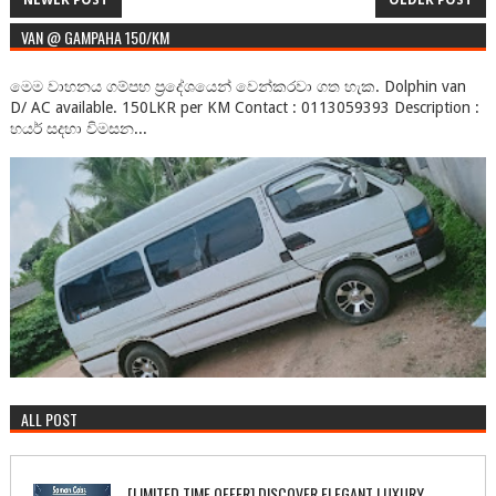
NEWER POST
OLDER POST
VAN @ GAMPAHA 150/KM
මෙම වාහනය ගම්පහ ප්‍රදේශයෙන් වෙන්කරවා ගත හැක. Dolphin van
D/ AC available. 150LKR per KM Contact : 0113059393 Description :
හයර් සදහා විමසන...
ALL POST
[LIMITED TIME OFFER] DISCOVER ELEGANT LUXURY