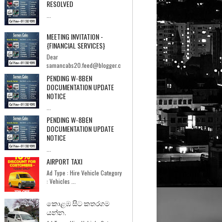
RESOLVED
...
MEETING INVITATION -
{FINANCIAL SERVICES}
Dear
samancabs20.feed@blogger.c
om,I hope you're having a good day.I'm Ebrahi...
PENDING W-8BEN
DOCUMENTATION UPDATE
NOTICE
...
PENDING W-8BEN
DOCUMENTATION UPDATE
NOTICE
...
AIRPORT TAXI
Ad Type : Hire Vehicle Category
: Vehicles ...
කොළඹ සිට කතරගම
යන්න.