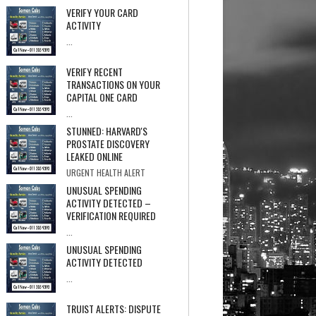
Stream May End At Any Time ★★★★★ Over
VERIFY YOUR CARD
71...
ACTIVITY
...
VERIFY RECENT
TRANSACTIONS ON YOUR
CAPITAL ONE CARD
...
STUNNED: HARVARD'S
PROSTATE DISCOVERY
LEAKED ONLINE
URGENT HEALTH ALERT
PROSTATE COVER-UP Internal Documents Re...
UNUSUAL SPENDING
ACTIVITY DETECTED –
VERIFICATION REQUIRED
...
UNUSUAL SPENDING
ACTIVITY DETECTED
...
TRUIST ALERTS: DISPUTE