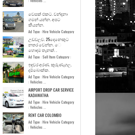
: Vehicles ...
වෙසක් එකට. වන්දනා
ගමන් යන්න. අපට
කියන්න.
Ad Type : Hire Vehicle Category
: Vehicles ...
උඩවලව. 25දෙනෙකුට
නතර වෙන්න. ෙ
හොඳම තැනක්. .
Ad Type : Sell Item Category :
Home and Garde...
ඉඳුවර අරණ. කුරුණෑගල.
දම්බොක්ක.
Ad Type : Hire Vehicle Category
: Vehicles ...
AIRPORT DROP CAR SERVICE
KADAWATHA
Ad Type : Hire Vehicle Category
: Vehicles ...
RENT CAR COLOMBO
Ad Type : Hire Vehicle Category
: Vehicles ...