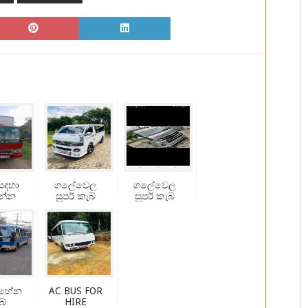
සදහා
ගලේවෙල
ගලේවෙල
න්න
සුපර් කැබ්
සුපර් කැබ්
හේන
AC BUS FOR
බ්
HIRE