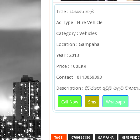
Title : වාසනා කැබ්
Ad Type : Hire Vehicle
Category : Vehicles
Location : Gampaha
Year : 2013
Price : 100LKR
Contact : 0113059393
Description : දිවයිනේ අඩුම මිලට වාහ
Call Now
Sms
Whatsapp
TAGS:
0769167180
GAMPAHA
HIRE VEHIC