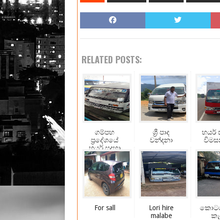
RELATED POSTS:
ගම්පහ
ශ්‍රී පාද
හයර් 
ප්‍රදේශයේ
වන්දනා
විමස
හයර් සදහා
විමසන්න
For sall
Lori hire
කොට
malabe
කැ