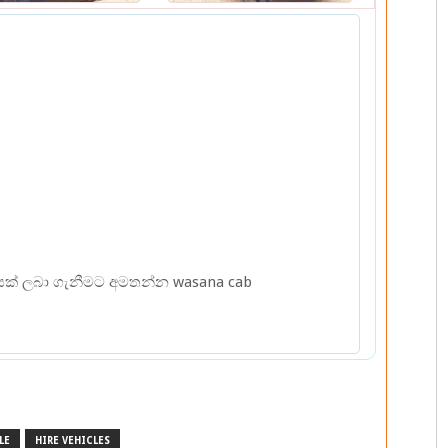
නයක් ලබා ගැනීමට අමතන්න wasana cab
LE
HIRE VEHICLES