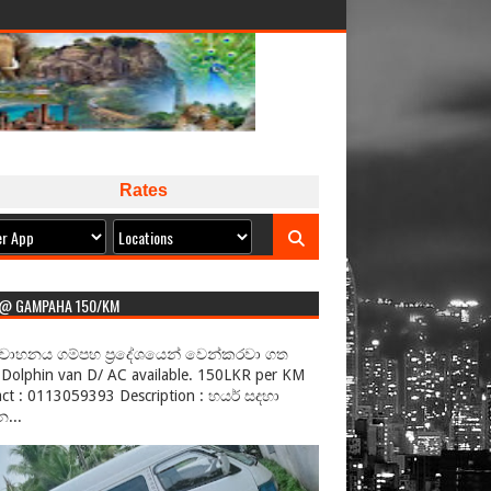
Rates
 @ GAMPAHA 150/KM
වාහනය ගම්පහ ප්‍රදේශයෙන් වෙන්කරවා ගත
Dolphin van D/ AC available. 150LKR per KM
ct : 0113059393 Description : හයර් සදහා
...