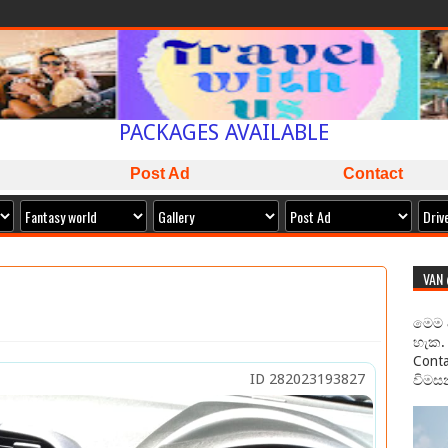
SAMAN CABS
BOOK NOW
ISLAND WIDE SERVICE
PACKAGES AVAILABLE
ඔබට අවශ්‍ය කාර් ලොරි බස් අඩුම මිලට අපෙන් !
Post Ad
Contact
VAN
මෙම 
හැක. 
Conta
ID 282023193827
විමසන