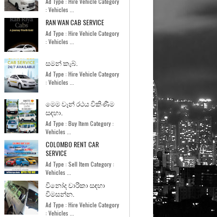
Ad Type : Hire Vehicle Category
: Vehicles ...
RAN WAN CAB SERVICE
Ad Type : Hire Vehicle Category
: Vehicles ...
සමන් කැබ්.
Ad Type : Hire Vehicle Category
: Vehicles ...
මෙම වෑන් රථය විකිණීම
සඳහා.
Ad Type : Buy Item Category :
Vehicles ...
COLOMBO RENT CAR
SERVICE
Ad Type : Sell Item Category :
Vehicles ...
විනෝද චාරිකා සඳහා
විමසන්න.
Ad Type : Hire Vehicle Category
: Vehicles ...