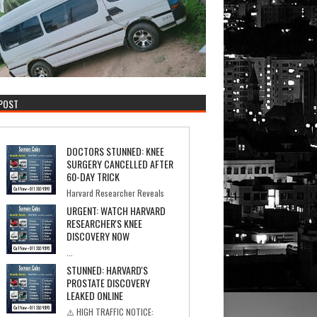
 POST
DOCTORS STUNNED: KNEE
SURGERY CANCELLED AFTER
60-DAY TRICK
Harvard Researcher Reveals
the Simple Recipe That's Saving Americans From
URGENT: WATCH HARVARD
Knee ...
RESEARCHER'S KNEE
DISCOVERY NOW
...
STUNNED: HARVARD'S
PROSTATE DISCOVERY
LEAKED ONLINE
⚠️ HIGH TRAFFIC NOTICE: