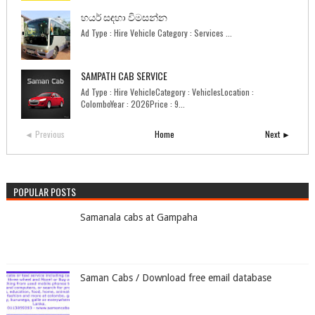
හයර් සඳහා විමසන්න
Ad Type : Hire Vehicle Category : Services ...
SAMPATH CAB SERVICE
Ad Type : Hire VehicleCategory : VehiclesLocation :
ColomboYear : 2026Price : 9...
◄ Previous
Home
Next ►
POPULAR POSTS
Samanala cabs at Gampaha
Saman Cabs / Download free email database