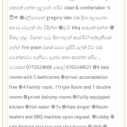
එකමත් ගන්න පුලුවන්. හරිම clean & comfartable 🫧
😇🌹 🟢එලිමහනේ gregory lake එක දිහා බලාගෙන
අහාර වේලක් රස විදින්න 🟢පුංචි bbq සාදයක් දාන්න 🟢
සීතල හුළං විදගන වැව දිහා බලන් කෑම්පින් අත්දැකිමක්
ගන්න fire place එකක් සමග සුපිරි ලේක් විව් එක
වෙන්කරවා ගැනීමට දැන්ම කතා කරන්න අපිට .,
වට්ස්අප් 0715524008 කොල් 0763244521 🛑6 bed
rooms with 5 bathrooms 🛑driver accomadation
free 🛑4 Family room, 1Triple Room and 1 double
rooms 🛑privet balcony rooms 🛑Fullly equipped
kitchen 🛑Hot water 🛑Tv 🛑Haie drayer 🛑Room
heaters and BBQ machine upon request. 🛑Lobby 🛑
safe Parking area (car and rosa busses 🛑 Wifi 🛑