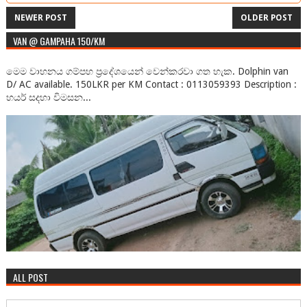
NEWER POST
OLDER POST
VAN @ GAMPAHA 150/KM
මෙම වාහනය ගම්පහ ප්‍රදේශයෙන් වෙන්කරවා ගත හැක. Dolphin van
D/ AC available. 150LKR per KM Contact : 0113059393 Description :
හයර් සදහා විමසන...
ALL POST