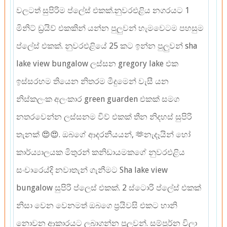
වලටත් සුපිරිම ප්ලේස් එකක්.නුවරඑළිය නගරයට 1
මිනිට් ඩ්‍රයිව් එකකින් යන්න පුලුවන් හැමවෙටම පහසුම
ප්ලේස් එකක්. නුවරඑළියේ 25 කට ඉන්න පුලුවන් sha
lake view bungalow ලස්සන gregory lake එක
ඉස්සරහම තියෙන නිතරම මීදුමෙන් වැසී යන
නිස්කලංක අලංකාර green guarden එකක් සමග
නතරවෙන්න ලස්සනම විව් එකක් තීන නිදහස් සුපිරි
තැනක් 😍😍. ඔබගේ ආදරනීයයන්, 🫶නැදෑයින් හෝ
කාර්ය්‍යාලයක මිතුරන් කනිඩායමකගේ නුවරඑළිය
සංචාරෙය්දි නවාතැන් ගැනීමට Sha lake view
bungalow සුපිරි ප්ලෙස් එකක්. 2 ස්ටොරි ප්ලේස් එකක්
නිසා වෙන වෙනමත් ඔබගෙ ප්‍රයිවසි එකට හානි
නොවන ආකාරයට ලබාගන්න පුලුවන්. සම්පුර්න විලා