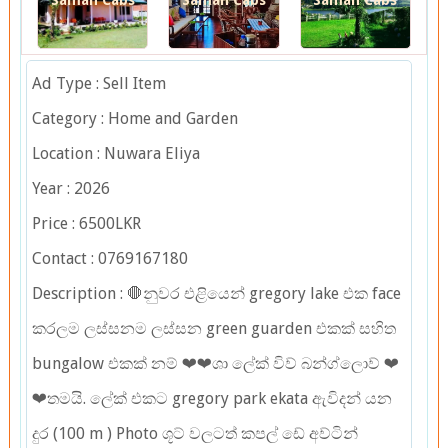
Saman Cabs
Saman Cabs
Saman Cabs
Ad Type : Sell Item
Category : Home and Garden
Location : Nuwara Eliya
Year : 2026
Price : 6500LKR
Contact : 0769167180
Description : 🛑නුවර එළියෙන් gregory lake එක face
කරලම ලස්සනම ලස්සන green guarden එකක් සහිත
bungalow එකක් නම් ❤❤ශා ලේක් විව් බන්ග්ලොව් ❤
❤තමයි. ලේක් එකට gregory park ekata ඇවිදන් යන
දුර (100 m ) Photo ශූට් වලටත් කපල් ඩේ අව්ටින්