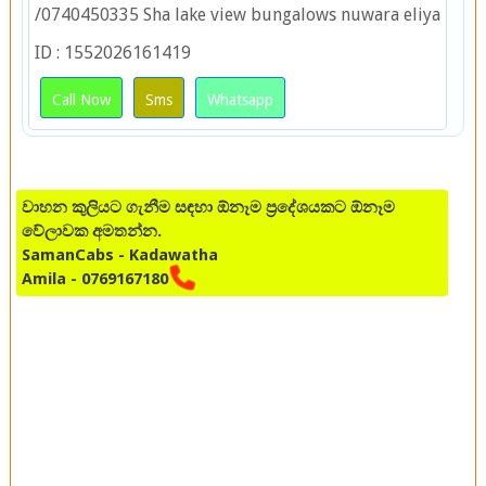
/0740450335 Sha lake view bungalows nuwara eliya
ID : 1552026161419
Call Now
Sms
Whatsapp
වාහන කුලියට ගැනීම සඳහා ඕනෑම ප්‍රදේශයකට ඕනෑම
වේලාවක අමතන්න.
SamanCabs - Kadawatha
Amila - 0769167180