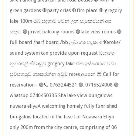
green gardens 🛑party erias 🛑fire place 🛑 gregory
lake 100m ඔබ සදහාම වෙන් උන පැකෙජයන් අප
සතුය. 🟣privet balcony rooms 🟣lake view rooms 🟣
full board /harf board /bb ලබා ගත හැක. 🩷Keroke/
sound system can provide upon request ඔයාගෙ
නුවරඑළි නිවාඩුව gregory lake එක ඉස්සරහම වඩා
සුවපහසුව ගතකරන්න අඩුම rates අපෙන් 😎 Call for
reservation - 🟢📞 0763244521 🟢. 0715524008 🟢
whatsup 0740450335 Sha lake view bungalows
nuwara eliyaA welcoming homely fully funrished
bungalow located in the heart of Nuawara Eliya
only 200m from the city centre, comprising of 06