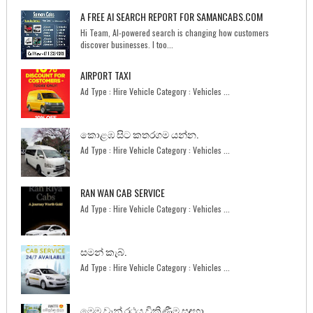
A FREE AI SEARCH REPORT FOR SAMANCABS.COM
Hi Team, AI-powered search is changing how customers
discover businesses. I too...
AIRPORT TAXI
Ad Type : Hire Vehicle Category : Vehicles ...
කොළඹ සිට කතරගම යන්න.
Ad Type : Hire Vehicle Category : Vehicles ...
RAN WAN CAB SERVICE
Ad Type : Hire Vehicle Category : Vehicles ...
සමන් කැබ්.
Ad Type : Hire Vehicle Category : Vehicles ...
මෙම වෑන් රථය විකිණීම සඳහා.